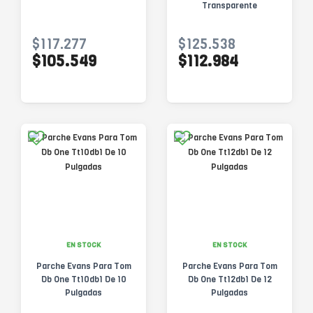
Transparente
$117.277
$125.538
$105.549
$112.984
EN STOCK
EN STOCK
Parche Evans Para Tom
Parche Evans Para Tom
Db One Tt10db1 De 10
Db One Tt12db1 De 12
Pulgadas
Pulgadas