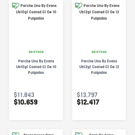
EN STOCK
EN STOCK
Parche Uno By Evans
Parche Uno By Evans
Ub10g1 Coated G1 De 10
Ub12g1 Coated G1 De 12
Pulgadas
Pulgadas
$11.843
$13.797
$10.659
$12.417