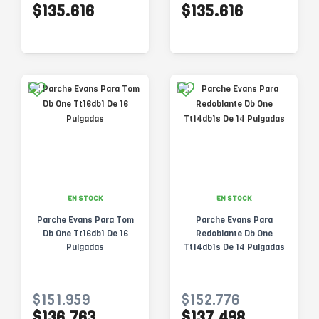
$135.616
$135.616
EN STOCK
EN STOCK
Parche Evans Para Tom
Parche Evans Para
Db One Tt16db1 De 16
Redoblante Db One
Pulgadas
Tt14db1s De 14 Pulgadas
$151.959
$152.776
$136.763
$137.498