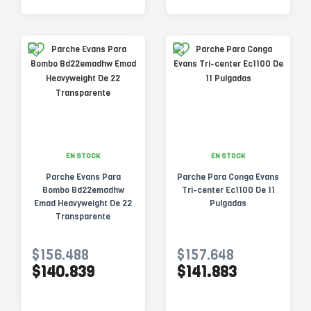
EN STOCK
EN STOCK
Parche Evans Para
Parche Para Conga Evans
Bombo Bd22emadhw
Tri-center Ec1100 De 11
Emad Heavyweight De 22
Pulgadas
Transparente
$156.488
$157.648
$140.839
$141.883