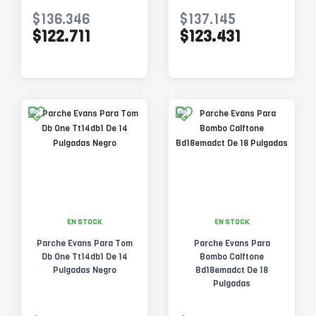
$136.346
$137.145
$122.711
$123.431
EN STOCK
EN STOCK
Parche Evans Para Tom
Parche Evans Para
Db One Tt14db1 De 14
Bombo Calftone
Pulgadas Negro
Bd18emadct De 18
Pulgadas