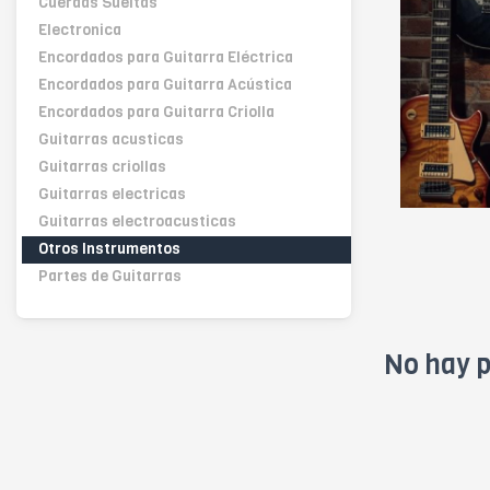
Cuerdas Sueltas
Electronica
Encordados para Guitarra Eléctrica
Encordados para Guitarra Acústica
Encordados para Guitarra Criolla
Guitarras acusticas
Guitarras criollas
Guitarras electricas
Guitarras electroacusticas
Otros Instrumentos
Partes de Guitarras
No hay p