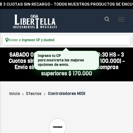
3 CUOTAS SIN RECARGO - TODOS NUESTROS PRODUCTOS SE ENCUEN
Enviar a
Ingresar CP y ciudad
SABADO 08/08 ABIERTO DE 10:00 A 13:30 HS - 3
Ingresa tu CP
Cuotas sin interés (compra mínima $ 100.000) -
para mostrarte las mejores
opciones de envío.
Envío sin cargo a todo el país por compras
superiores $ 170.000
Inicio
Efectos
Controladores MIDI