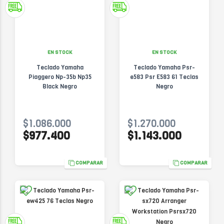
EN STOCK
EN STOCK
Teclado Yamaha
Teclado Yamaha Psr-
Piaggero Np-35b Np35
e583 Psr E583 61 Teclas
Black Negro
Negro
$1.086.000
$1.270.000
$977.400
$1.143.000
COMPARAR
COMPARAR