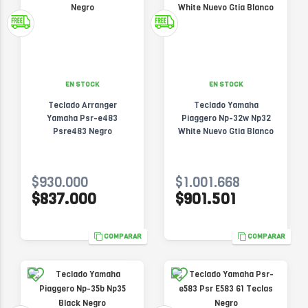
EN STOCK
EN STOCK
Teclado Arranger
Teclado Yamaha
Yamaha Psr-e483
Piaggero Np-32w Np32
Psre483 Negro
White Nuevo Gtia Blanco
$930.000
$1.001.668
$837.000
$901.501
COMPARAR
COMPARAR