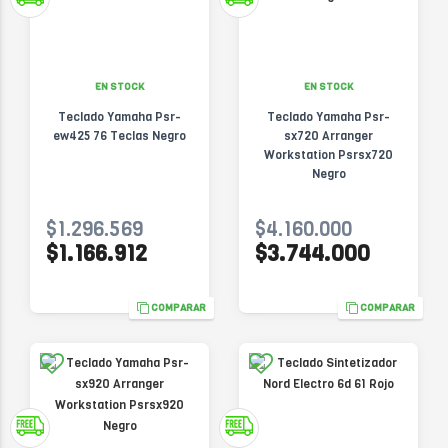
EN STOCK
EN STOCK
Teclado Yamaha Psr-
Teclado Yamaha Psr-
ew425 76 Teclas Negro
sx720 Arranger
Workstation Psrsx720
Negro
$1.296.569
$4.160.000
$1.166.912
$3.744.000
COMPARAR
COMPARAR