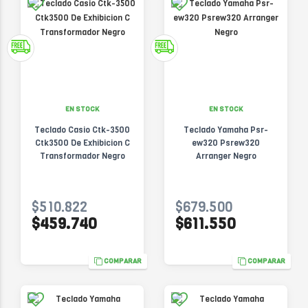
EN STOCK
EN STOCK
Teclado Casio Ctk-3500
Teclado Yamaha Psr-
Ctk3500 De Exhibicion C
ew320 Psrew320
Transformador Negro
Arranger Negro
$510.822
$679.500
$459.740
$611.550
COMPARAR
COMPARAR