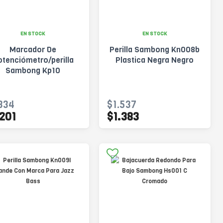
EN STOCK
EN STOCK
Marcador De
Perilla Sambong Kn008b
otenciómetro/perilla
Plastica Negra Negro
Sambong Kp10
334
$1.537
.201
$1.383