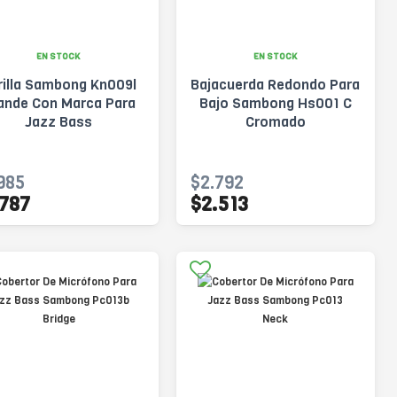
EN STOCK
EN STOCK
rilla Sambong Kn009l
Bajacuerda Redondo Para
ande Con Marca Para
Bajo Sambong Hs001 C
Jazz Bass
Cromado
985
$2.792
.787
$2.513