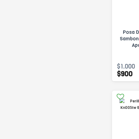
Posa D
Sambong
Ap
$1.000
$900