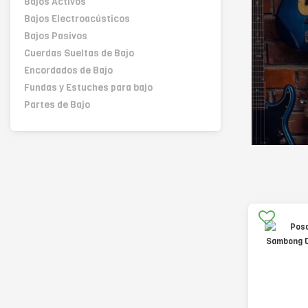
Bajos Activos
Bajos Electroacústicos
Bajos Pasivos
Cuerdas Sueltas de Bajo
Encordados de Bajo
Fundas y Estuches para bajo
Partes de Bajo