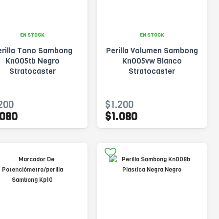
EN STOCK
EN STOCK
erilla Tono Sambong
Perilla Volumen Sambong
Kn005tb Negro
Kn005vw Blanco
Stratocaster
Stratocaster
200
$1.200
.080
$1.080