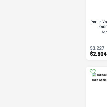
Perilla 
Kn00
St
$3.227
$2.904