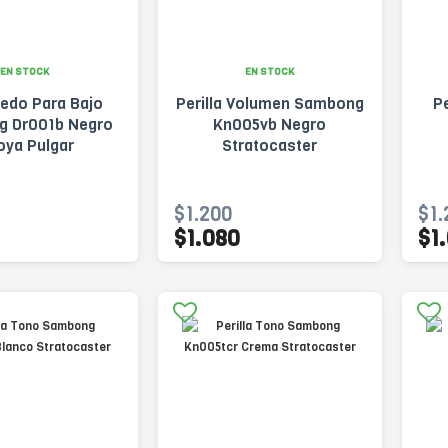
EN STOCK
EN STOCK
edo Para Bajo
Perilla Volumen Sambong
P
 Dr001b Negro
Kn005vb Negro
oya Pulgar
Stratocaster
$1.200
$1.
$1.080
$1