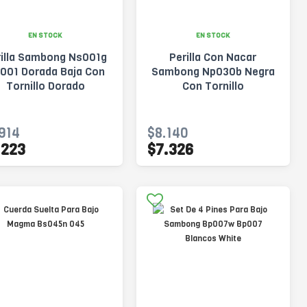
EN STOCK
EN STOCK
rilla Sambong Ns001g
Perilla Con Nacar
001 Dorada Baja Con
Sambong Np030b Negra
Tornillo Dorado
Con Tornillo
914
$8.140
.223
$7.326