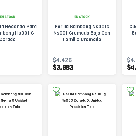
EN STOCK
EN STOCK
da Redondo Para
Perilla Sambong Ns001c
Cu
mbong Hs001 G
Ns001 Cromada Baja Con
B
Dorado
Tornillo Cromado
$4.426
$4
$3.983
$4