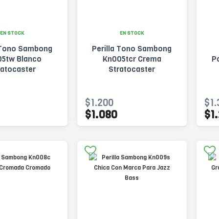
EN STOCK
EN STOCK
a Tono Sambong
Perilla Tono Sambong
5tw Blanco
Kn005tcr Crema
P
ratocaster
Stratocaster
$1.200
$1.
$1.080
$1