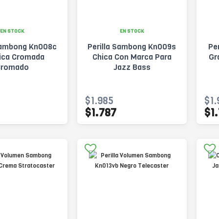
EN STOCK
EN STOCK
 Sambong Kn008c
Perilla Sambong Kn009s
Pe
tica Cromada
Chica Con Marca Para
Gr
Cromado
Jazz Bass
$1.985
$1.
$1.787
$1