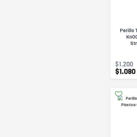
Perill
Kn00
St
$1.200
$1.080