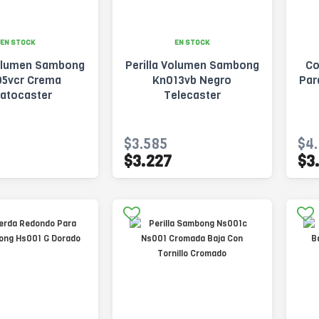
EN STOCK
EN STOCK
Volumen Sambong
Perilla Volumen Sambong
Co
5vcr Crema
Kn013vb Negro
Par
ratocaster
Telecaster
$3.585
$4.
$3.227
$3