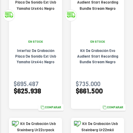
EN STOCK
EN STOCK
Interfaz De Grabación
Kit De Grabación Evo
Placa De Sonido Ext Usb
Audient Start Recording
Yamaha Urx44c Negro
Bundle Stream Negro
$695.487
$735.000
$625.938
$661.500
COMPARAR
COMPARAR