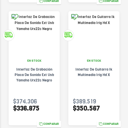
COMPARAR
COMPARAR
EN STOCK
EN STOCK
Interfaz De Grabación
Interfaz De Guitarra Ik
Placa De Sonido Ext Usb
Multimedia Irig Hd X
Yamaha Urx22c Negro
$374.306
$389.519
$336.875
$350.567
COMPARAR
COMPARAR