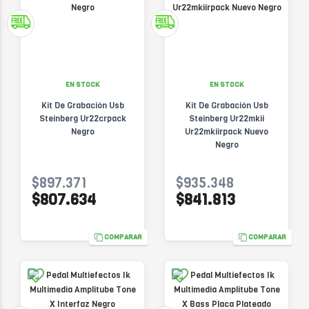
EN STOCK
EN STOCK
Kit De Grabación Usb
Kit De Grabación Usb
Steinberg Ur22crpack
Steinberg Ur22mkii
Negro
Ur22mkiirpack Nuevo
Negro
$897.371
$935.348
$807.634
$841.813
COMPARAR
COMPARAR