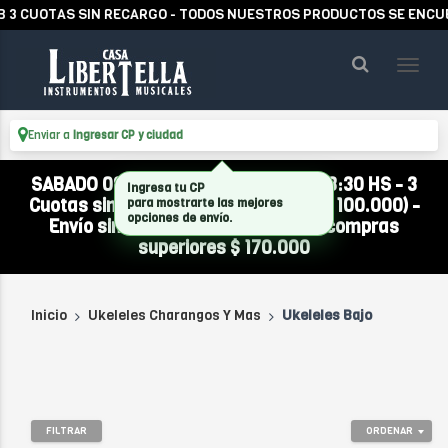
3 CUOTAS SIN RECARGO - TODOS NUESTROS PRODUCTOS SE ENCUEN
Enviar a
Ingresar CP y ciudad
SABADO 08/08 ABIERTO DE 10:00 A 13:30 HS - 3
Ingresa tu CP
Cuotas sin interés (compra mínima $ 100.000) -
para mostrarte las mejores
opciones de envío.
Envío sin cargo a todo el país por compras
superiores $ 170.000
Inicio
Ukeleles Charangos Y Mas
Ukeleles Bajo
FILTRAR
ORDENAR