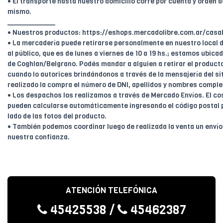
• El transporte hasta nuestro domicilio corre por cuenta y orden de
mismo.
____________
• Nuestros productos: https://eshops.mercadolibre.com.ar/casal
• La mercadería puede retirarse personalmente en nuestro local d
al público, que es de lunes a viernes de 10 a 19 hs.; estamos ubica
de Coghlan/Belgrano. Podés mandar a alguien a retirar el product
cuando lo autorices brindándonos a través de la mensajería del sit
realizado la compra el número de DNI, apellidos y nombres comple
• Los despachos los realizamos a través de Mercado Envíos. El cos
pueden calcularse automáticamente ingresando el código postal 
lado de las fotos del producto.
• También podemos coordinar luego de realizada la venta un enví
nuestra confianza.
ATENCIÓN TELEFÓNICA
45425538
/
45462387