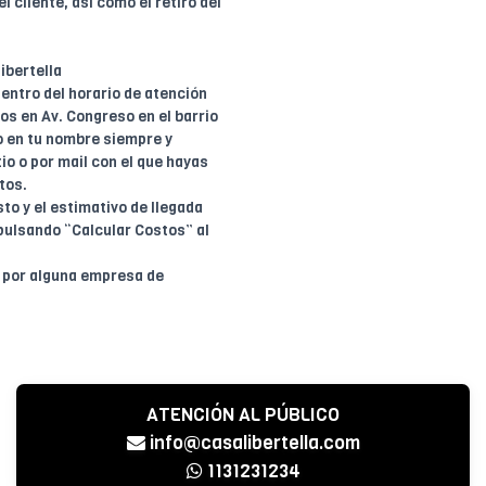
l cliente, así como el retiro del
ibertella
entro del horario de atención
dos en Av. Congreso en el barrio
o en tu nombre siempre y
io o por mail con el que hayas
tos.
to y el estimativo de llegada
pulsando “Calcular Costos” al
o por alguna empresa de
ATENCIÓN AL PÚBLICO
info@casalibertella.com
1131231234