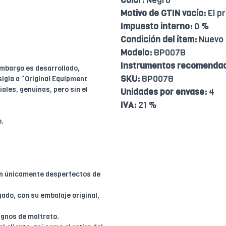
Color:
Negro
Motivo de GTIN vacío:
El p
Impuesto interno:
0 %
Condición del ítem:
Nuevo
Modelo:
BP007B
Instrumentos recomenda
embargo es desarrollado,
SKU:
BP007B
sigla a “Original Equipment
ales, genuinas, pero sin el
Unidades por envase:
4
IVA:
21 %
o.
en únicamente desperfectos de
ado, con su embalaje original,
ignos de maltrato.