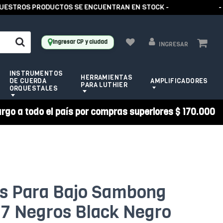
STROS PRODUCTOS SE ENCUENTRAN EN STOCK -
- AB
Ingresar CP y ciudad
INGRESAR
INSTRUMENTOS
HERRAMIENTAS
DE CUERDA
AMPLIFICADORES
PARA LUTHIER
ORQUESTALES
argo a todo el país por compras superiores $ 170.000
es Para Bajo Sambong
7 Negros Black Negro