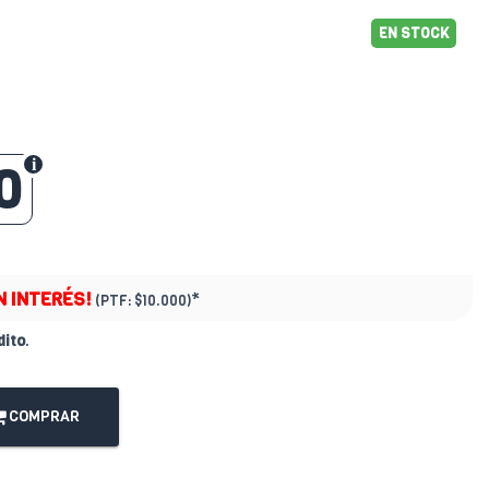
EN STOCK
0
N INTERÉS!
*
(PTF:
$10.000)
dito
.
COMPRAR