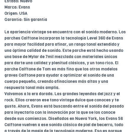
Estado: Nuevo
Marca: Evans
Origen: USA
Garantía: Sin garantía
La apariencia vintage se encuentra con el sonido moderno. Los
parches Calftone incorporan la tecnología Level 360 de Evans
para mayor facilidad para afinar, un rango tonal extendido y
una óptima calidad de sonido. Este parche está hecho usando
una base de Mylar de 7mil mezclada con materiales únicos
para darte una calidez y plenitud clásicas, y un tono rico. El
parche Calftone de Tom es más fino que los otros modelos
graves Calftone para ayudar a optimizar el sonido de una
cuerpo pequeño, creando afinaciones más altas y una
respuesta tonal más amplia.
Volvamos a la era dorada. Las grandes leyendas del jazz y el
rock. Ellos crearon ese tono vintage dulce que conoces y te
gusta. Ahora, Evans está buscando entre el sonido del pasado
para inyectarlo con la innovación por la que se los conoce
desde sus comienzos. Diseñados en Nueva York, los Evans 56
Calftone vuelven a ese sonido clásico de piel de becerro, todo
a través de la magia de la tecnología moderna. Eso es porque