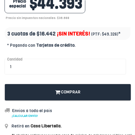
$44.393
Precio
especial
Precio sin impuestos nacionales: $36.688
3 cuotas de
$16.442
¡SIN INTERÉS!
*
(PTF:
$49.326)
* Pagando con
Tarjetas de crédito
.
Cantidad
COMPRAR
Envíos a todo el país
¡CALCULAR ENVÍO!
Retirá en
Casa Libertella
.