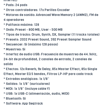
interfaz)
* Pads: 24 pads
* Otros controladores: 17x Perillas Encoder
* Motores de sonido: Advanced Wave Memory 2 (AWM2), FM de
4 operadores
* Polifonía máxima: 128
* Onda: Preset - 800 MB, User - 500 MB
* Tipos de tracks: Drum, Synth, DX, Sampler (11 tracks totales)
* Presets: 2032 Preset Sound, 392 Preset Sampler Sound
* Secuencer: Si (máximo 128 pasos)
* Muestreo: Si
* Interfaz de audio USB: Frecuencia de muestreo de 44.1kHz,
24-bit de profundidad, 2 canales de entrada, 2 canales de
salida
* Efectos: 12x Reverb, 9x Delay, 85x Master Effect, 85x Single
Effect, Master EQ 5 bandas, Filtros LP-HP para cada track
* Entradas analógicas: 1x 1/8”
* Salidas: 1x 1/8” (auriculares)
* MIDI: 1x 1/8” (incluye cable Y)
* USB: 1x USB-C (alimentación, audio, MIDI)
* Bluetooth: Si
* Software: App Seqtrack