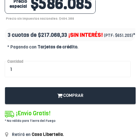
$586.085
Precio
especial
Precio sin impuestos nacionales: $484.368
3 cuotas de
$217.068,33
¡SIN INTERÉS!
*
(PTF:
$651.205)
* Pagando con
Tarjetas de crédito
.
Cantidad
COMPRAR
¡Envío Gratis!
* No válido para Tierra del Fuego
Retirá en
Casa Libertella
.