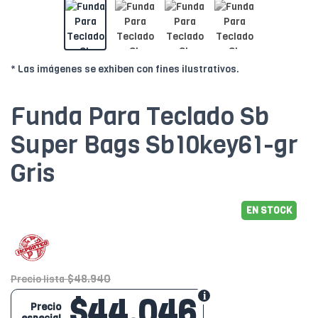
* Las imágenes se exhiben con fines ilustrativos.
Funda Para Teclado Sb
Super Bags Sb10key61-gr
Gris
EN STOCK
$48.940
Precio lista
$44.046
Precio