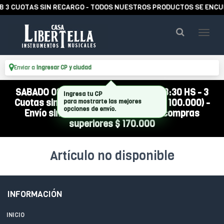
 3 CUOTAS SIN RECARGO - TODOS NUESTROS PRODUCTOS SE ENCUE
Enviar a
Ingresar CP y ciudad
SABADO 08/08 ABIERTO DE 10:00 A 13:30 HS - 3
Ingresa tu CP
Cuotas sin interés (compra mínima $ 100.000) -
para mostrarte las mejores
opciones de envío.
Envío sin cargo a todo el país por compras
superiores $ 170.000
Artículo no disponible
INFORMACIÓN
INICIO