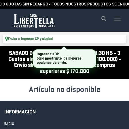
 3 CUOTAS SIN RECARGO - TODOS NUESTROS PRODUCTOS SE ENCUEN
Enviar a
Ingresar CP y ciudad
SABADO 08/08 ABIERTO DE 10:00 A 13:30 HS - 3
Ingresa tu CP
Cuotas sin interés (compra mínima $ 100.000) -
para mostrarte las mejores
opciones de envío.
Envío sin cargo a todo el país por compras
superiores $ 170.000
Artículo no disponible
INFORMACIÓN
INICIO