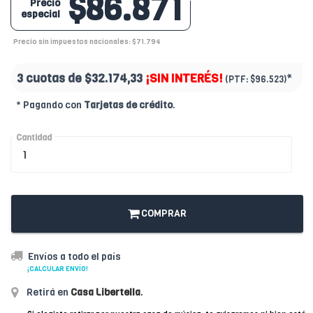
$86.871
Precio
especial
Precio sin impuestos nacionales: $71.794
3 cuotas de
$32.174,33
¡SIN INTERÉS!
*
(PTF:
$96.523)
* Pagando con
Tarjetas de crédito
.
Cantidad
COMPRAR
Envíos a todo el país
¡CALCULAR ENVÍO!
Retirá en
Casa Libertella
.