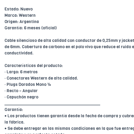
Estado: Nuevo
Marca: Western
Origen: Argentina
Garantía: 6 meses (oficial)
Cable silencioso de alta calidad con conductor de 0,25mm y jacke
de 6mm. Cobertura de carbono en el polo vivo que reduce el ruido 
conductividad.
Características del producto:
· Largo: 6 metros
· Conectores Western de alta calidad.
· Plugs Dorados Mono ¼
· Recto – Angular
· Capuchón negro
________________________________________
Garantía:
• Los productos tienen garantía desde la fecha de compra y cubr
la fábrica.
• Se debe entregar en las mismas condiciones en la que fue entreg