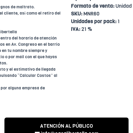
Formato de venta:
Unidad
ignos de maltrato.
l cliente, así como el retiro del
SKU:
MNR60
Unidades por pack:
1
IVA:
21 %
ibertella
entro del horario de atención
dos en Av. Congreso en el barrio
o en tu nombre siempre y
io o por mail con el que hayas
tos.
to y el estimativo de llegada
pulsando “Calcular Costos” al
o por alguna empresa de
ATENCIÓN AL PÚBLICO