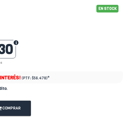
EN STOCK
30
08
 INTERÉS!
*
(PTF:
$56.478)
dito
.
COMPRAR