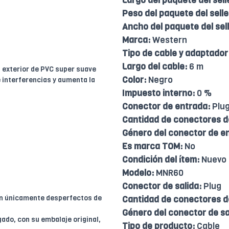
Largo del paquete del sell
Peso del paquete del selle
Ancho del paquete del sell
Marca:
Western
Tipo de cable y adaptador
Largo del cable:
6 m
t exterior de PVC super suave
Color:
Negro
e interferencias y aumenta la
Impuesto interno:
0 %
Conector de entrada:
Plu
Cantidad de conectores d
Género del conector de e
Es marca TOM:
No
Condición del ítem:
Nuevo
Modelo:
MNR60
Conector de salida:
Plug
en únicamente desperfectos de
Cantidad de conectores de
Género del conector de sa
ado, con su embalaje original,
Tipo de producto:
Cable