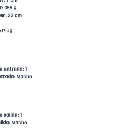
er:
7 cm
r:
355 g
er:
22 cm
:
Plug
g
e entrada:
1
ntrada:
Macho
 salida:
1
lida:
Macho