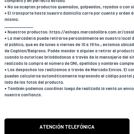
completo y en perfecto estado.
• No se aceptan productos quemados, golpeados, rayados o con s
• El transporte hasta nuestro domicilio corre por cuenta y orden de
mismo.
____________
• Nuestros productos: https://eshops.mercadolibre.com.ar/casal
• La mercadería puede retirarse personalmente en nuestro local d
al público, que es de lunes a viernes de 10 a 19 hs.; estamos ubica
de Coghlan/Belgrano. Podés mandar a alguien a retirar el product
cuando lo autorices brindándonos a través de la mensajería del sit
realizado la compra el número de DNI, apellidos y nombres comple
• Los despachos los realizamos a través de Mercado Envíos. El cos
pueden calcularse automáticamente ingresando el código postal 
lado de las fotos del producto.
• También podemos coordinar luego de realizada la venta un enví
nuestra confianza.
ATENCIÓN TELEFÓNICA