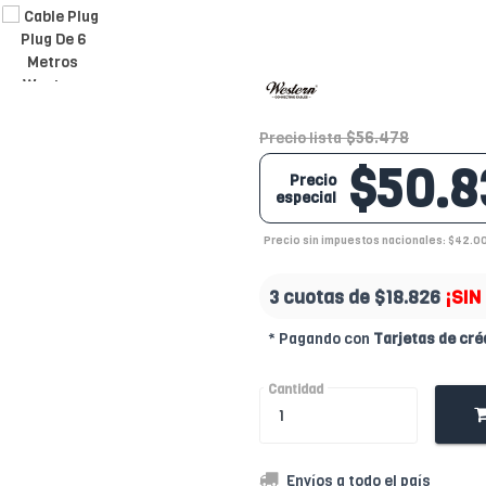
$56.478
Precio lista
$50.8
Precio
especial
Precio sin impuestos nacionales: $42.0
3 cuotas de
$18.826
¡SIN
* Pagando con
Tarjetas de cré
Cantidad
Envíos a todo el país