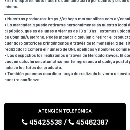
• El transporte hasta nuestro domicilio corre por cuenta y orden de
mismo.
____________
• Nuestros productos: https://eshops.mercadolibre.com.ar/casal
• La mercadería puede retirarse personalmente en nuestro local d
al público, que es de lunes a viernes de 10 a 19 hs.; estamos ubica
de Coghlan/Belgrano. Podés mandar a alguien a retirar el product
cuando lo autorices brindándonos a través de la mensajería del sit
realizado la compra el número de DNI, apellidos y nombres comple
• Los despachos los realizamos a través de Mercado Envíos. El cos
pueden calcularse automáticamente ingresando el código postal 
lado de las fotos del producto.
• También podemos coordinar luego de realizada la venta un enví
nuestra confianza.
ATENCIÓN TELEFÓNICA
45425538
/
45462387