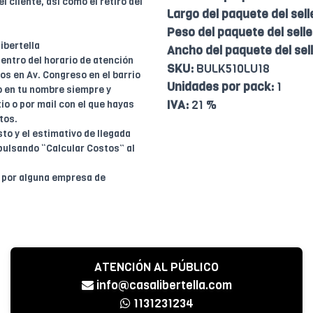
l cliente, así como el retiro del
Largo del paquete del sell
Peso del paquete del selle
ibertella
Ancho del paquete del sell
entro del horario de atención
SKU:
BULK510LU18
dos en Av. Congreso en el barrio
Unidades por pack:
1
o en tu nombre siempre y
IVA:
21 %
io o por mail con el que hayas
tos.
to y el estimativo de llegada
pulsando “Calcular Costos” al
o por alguna empresa de
ATENCIÓN AL PÚBLICO
info@casalibertella.com
1131231234