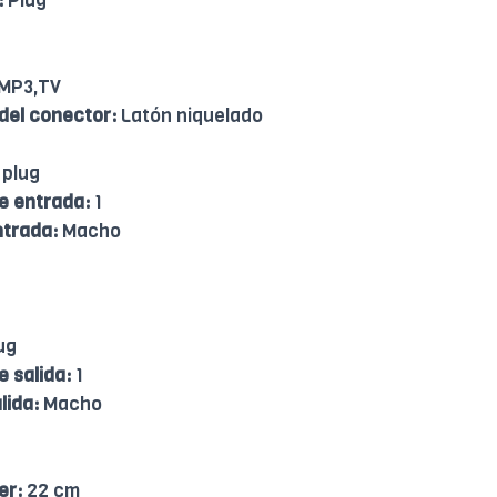
:
Plug
MP3,TV
 del conector:
Latón niquelado
 plug
e entrada:
1
ntrada:
Macho
ug
 salida:
1
lida:
Macho
er:
22 cm