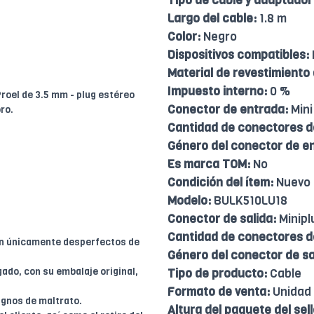
Tipo de cable y adaptador
Largo del cable:
1.8 m
Color:
Negro
Dispositivos compatibles:
Material de revestimiento
Impuesto interno:
0 %
roel de 3.5 mm - plug estéreo
Conector de entrada:
Mini
ro.
Cantidad de conectores d
Género del conector de e
Es marca TOM:
No
Condición del ítem:
Nuevo
Modelo:
BULK510LU18
Conector de salida:
Minipl
Cantidad de conectores de
en únicamente desperfectos de
Género del conector de sa
ado, con su embalaje original,
Tipo de producto:
Cable
Formato de venta:
Unidad
ignos de maltrato.
Altura del paquete del sell