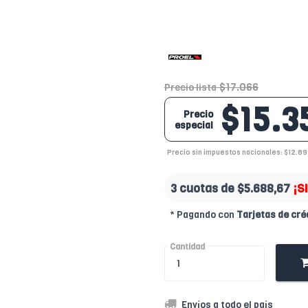
$17.066
Precio lista
$15.3
Precio
especial
Precio sin impuestos nacionales: $12.69
3 cuotas de
$5.688,67
¡S
* Pagando con
Tarjetas de cré
Cantidad
Envíos a todo el país