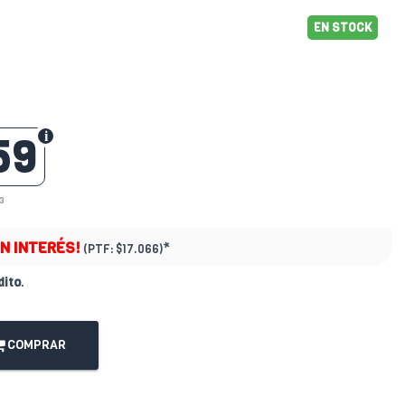
EN STOCK
59
3
IN INTERÉS!
*
(PTF:
$17.066)
dito
.
COMPRAR