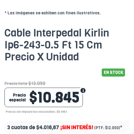
* Las imágenes se exhiben con fines ilustrativos.
Cable Interpedal Kirlin
Ip6-243-0.5 Ft 15 Cm
Precio X Unidad
EN STOCK
$12.050
Precio lista
$10.845
Precio
especial
Precio sin impuestos nacionales: $8.963
3 cuotas de
$4.016,67
¡SIN INTERÉS!
*
(PTF:
$12.050)