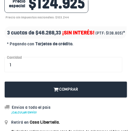
$124.925
Precio
especial
Precio sin impuestos nacionales: $103.244
3 cuotas de
$46.268,33
¡SIN INTERÉS!
*
(PTF:
$138.805)
* Pagando con
Tarjetas de crédito
.
Cantidad
COMPRAR
Envíos a todo el país
¡CALCULAR ENVÍO!
Retirá en
Casa Libertella
.