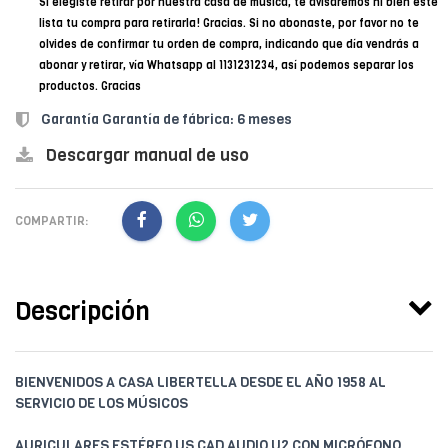
Si elegiste retirar por nuestra casa de música, te avisaremos ni bien esté
lista tu compra para retirarla! Gracias. Si no abonaste, por favor no te
olvides de confirmar tu orden de compra, indicando que día vendrás a
abonar y retirar, vía Whatsapp al 1131231234, así podemos separar los
productos. Gracias
Garantía Garantía de fábrica: 6 meses
Descargar manual de uso
COMPARTIR:
Descripción
BIENVENIDOS A CASA LIBERTELLA DESDE EL AÑO 1958 AL
SERVICIO DE LOS MÚSICOS
AURICULARES ESTÉREO US CAD AUDIO U2 CON MICRÓFONO