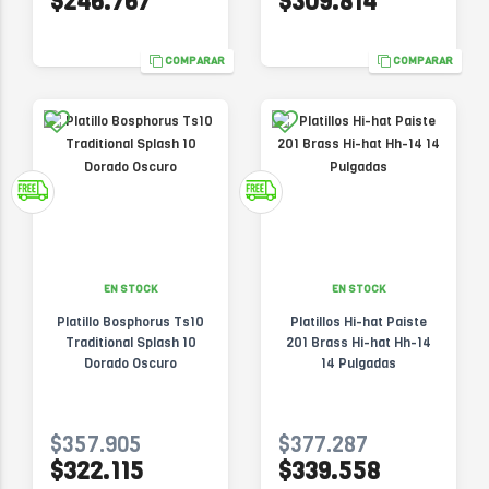
$246.767
$309.814
COMPARAR
COMPARAR
EN STOCK
EN STOCK
Platillo Bosphorus Ts10
Platillos Hi-hat Paiste
Traditional Splash 10
201 Brass Hi-hat Hh-14
Dorado Oscuro
14 Pulgadas
$357.905
$377.287
$322.115
$339.558