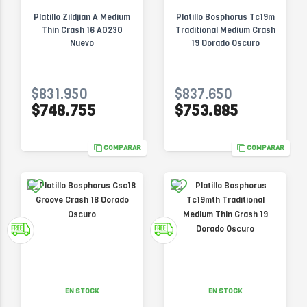
Platillo Zildjian A Medium
Platillo Bosphorus Tc19m
Thin Crash 16 A0230
Traditional Medium Crash
Nuevo
19 Dorado Oscuro
$831.950
$837.650
$748.755
$753.885
COMPARAR
COMPARAR
EN STOCK
EN STOCK