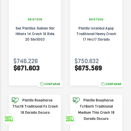
EN STOCK
EN STOCK
Set Platillos Sabian Sbr
Platillo Istanbul Agop
Hihats 14 Crash 16 Ride
Traditional Heavy Crash
20 Sbr5003
17 Hvc17 Dorado
$746.226
$750.632
$671.603
$675.569
COMPARAR
COMPARAR