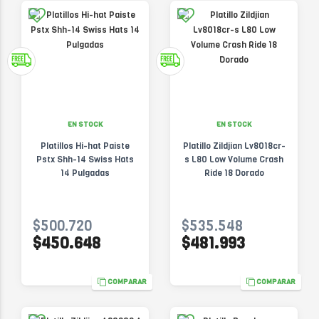
EN STOCK
EN STOCK
Platillos Hi-hat Paiste
Platillo Zildjian Lv8018cr-
Pstx Shh-14 Swiss Hats
s L80 Low Volume Crash
14 Pulgadas
Ride 18 Dorado
$500.720
$535.548
$450.648
$481.993
COMPARAR
COMPARAR