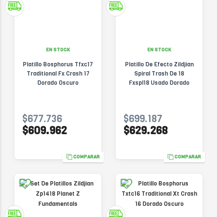
EN STOCK
EN STOCK
Platillo Bosphorus Tfxc17
Platillo De Efecto Zildjian
Traditional Fx Crash 17
Spiral Trash De 18
Dorado Oscuro
Fxspl18 Usado Dorado
$677.736
$699.187
$609.962
$629.268
COMPARAR
COMPARAR