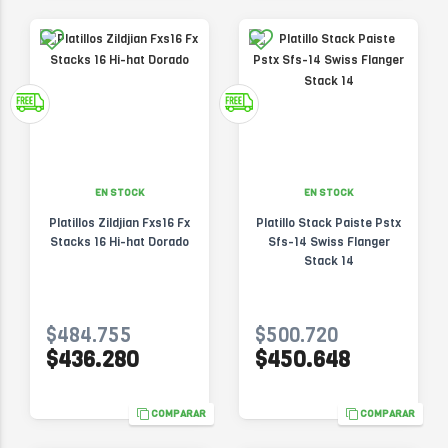
EN STOCK
EN STOCK
Platillos Zildjian Fxs16 Fx
Platillo Stack Paiste Pstx
Stacks 16 Hi-hat Dorado
Sfs-14 Swiss Flanger
Stack 14
$484.755
$500.720
$436.280
$450.648
COMPARAR
COMPARAR