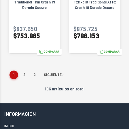
Traditional Thin Crash 19
Txtfxc18 Traditional Xt Fx
Dorado Oscuro
Crash 18 Dorado Oscuro
$837.650
$875.725
$753.885
$788.153
COMPARAR
COMPARAR
1
2
3
SIGUIENTE
136 artículos en total
INFORMACIÓN
INICIO