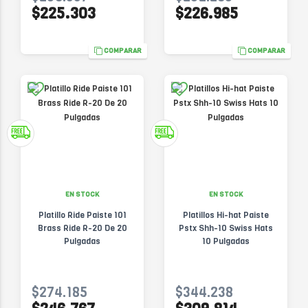
$225.303
$226.985
COMPARAR
COMPARAR
EN STOCK
EN STOCK
Platillo Ride Paiste 101
Platillos Hi-hat Paiste
Brass Ride R-20 De 20
Pstx Shh-10 Swiss Hats
Pulgadas
10 Pulgadas
$274.185
$344.238