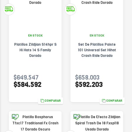
EN STOCK
EN STOCK
Platillos Zildjian S14hpr S
Set De Platillos Paiste
Hi Hats 14 S Family
101 Universal Set Hihat
Dorado
Crash Ride Dorado
$649.547
$658.003
$584.592
$592.203
COMPARAR
COMPARAR