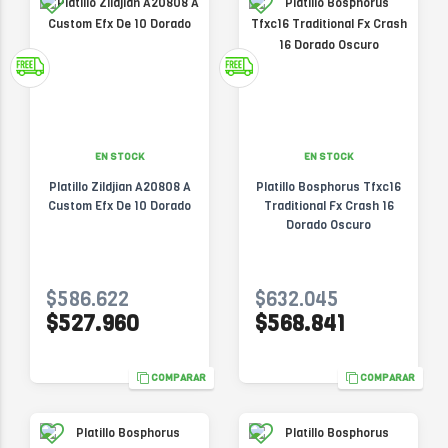
EN STOCK
EN STOCK
Platillo Zildjian A20808 A
Platillo Bosphorus Tfxc16
Custom Efx De 10 Dorado
Traditional Fx Crash 16
Dorado Oscuro
$586.622
$632.045
$527.960
$568.841
COMPARAR
COMPARAR