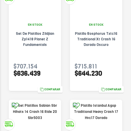
EN STOCK
EN STOCK
Set De Platillos Zildjian
Platillo Bosphorus Txtc16
Zp1418 Planet Z
Traditional Xt Crash 16
Fundamentals
Dorado Oscuro
$707.154
$715.811
$636.439
$644.230
COMPARAR
COMPARAR