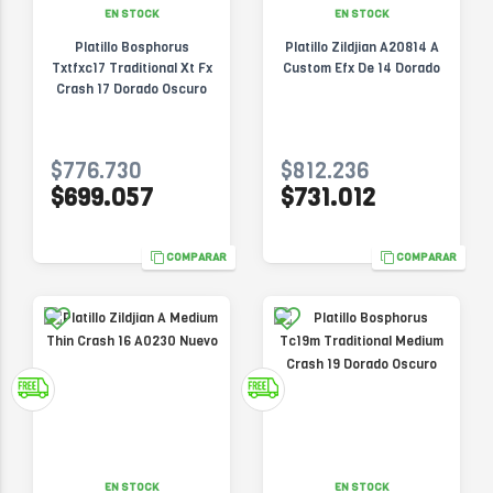
EN STOCK
EN STOCK
Platillo Bosphorus
Platillo Zildjian A20814 A
Txtfxc17 Traditional Xt Fx
Custom Efx De 14 Dorado
Crash 17 Dorado Oscuro
$776.730
$812.236
$699.057
$731.012
COMPARAR
COMPARAR
EN STOCK
EN STOCK