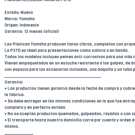
Estado: Nuevo
Marca: Yamaha
Origen: Indonesia
Garantía: 12 meses (oficial)
Las Pianicas Yamaha producen tonos claros, completos con proye
La P37D es ideal para presentaciones como solista o en banda.
Todos los modelos incluyen peines anti-corrosivos para una vida m
Vienen empaquetados en un estuche resistente a los golpes, de d
con espacio para los accesorios incluidos, una boquilla y un tub
________________________________________
Garantía:
• Los productos tienen garantía desde la fecha de compra y cubr
la fábrica.
• Se debe entregar en las mismas condiciones en la que fue entreg
completo y en perfecto estado.
• No se aceptan productos quemados, golpeados, rayados o con s
• El transporte hasta nuestro domicilio corre por cuenta y orden de
mismo.
____________