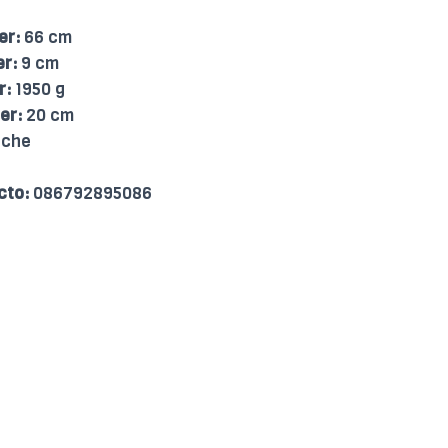
er:
66 cm
er:
9 cm
r:
1950 g
er:
20 cm
uche
cto:
086792895086