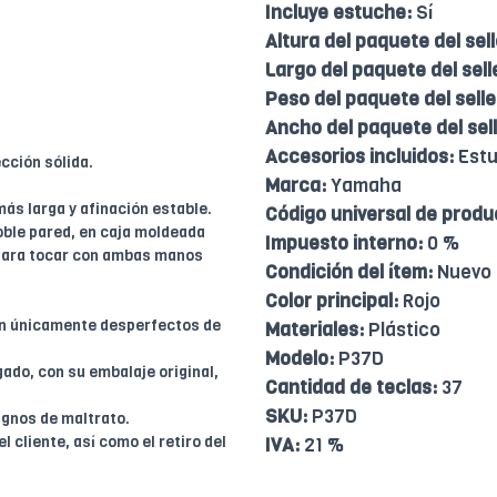
Incluye estuche:
Sí
Altura del paquete del sell
Largo del paquete del sell
Peso del paquete del selle
Ancho del paquete del sell
Accesorios incluidos:
Est
cción sólida.
Marca:
Yamaha
ás larga y afinación estable.
Código universal de produ
oble pared, en caja moldeada
Impuesto interno:
0 %
o para tocar con ambas manos
Condición del ítem:
Nuevo
Color principal:
Rojo
en únicamente desperfectos de
Materiales:
Plástico
Modelo:
P37D
ado, con su embalaje original,
Cantidad de teclas:
37
SKU:
P37D
ignos de maltrato.
l cliente, así como el retiro del
IVA:
21 %