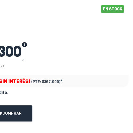
EN STOCK
300
975
SIN INTERÉS!
*
(PTF:
$367.000)
dito
.
COMPRAR