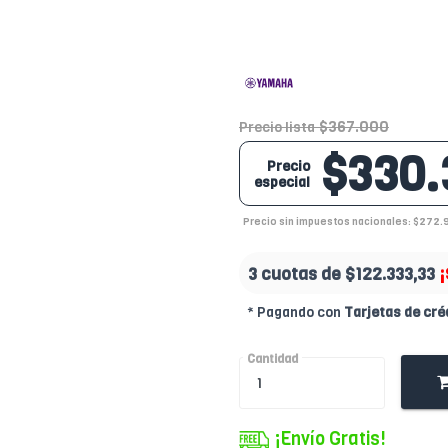
$367.000
Precio lista
$330.
Precio
especial
Precio sin impuestos nacionales: $272.
3 cuotas de
$122.333,33
¡
* Pagando con
Tarjetas de cré
Cantidad
¡Envío Gratis!