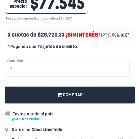
$77.545
Precio
especial
Precio sin impuestos nacionales: $64.087
3 cuotas de
$28.720,33
¡SIN INTERÉS!
*
(PTF:
$86.161)
* Pagando con
Tarjetas de crédito
.
Cantidad
COMPRAR
Envíos a todo el país
¡CALCULAR ENVÍO!
Retirá en
Casa Libertella
.