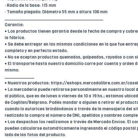
· Radio de la base: 115 mm
· Tamaño plegado: Diámetro 55 mm x altura 106 mm
________________________________________
Garantía:
• Los productos tienen garantía desde la fecha de compra y cubr
la fábrica.
• Se debe entregar en las mismas condiciones en la que fue entreg
completo y en perfecto estado.
• No se aceptan productos quemados, golpeados, rayados o con s
• El transporte hasta nuestro domicilio corre por cuenta y orden de
mismo.
____________
• Nuestros productos: https://eshops.mercadolibre.com.ar/casal
• La mercadería puede retirarse personalmente en nuestro local d
al público, que es de lunes a viernes de 10 a 19 hs.; estamos ubica
de Coghlan/Belgrano. Podés mandar a alguien a retirar el product
cuando lo autorices brindándonos a través de la mensajería del sit
realizado la compra el número de DNI, apellidos y nombres comple
• Los despachos los realizamos a través de Mercado Envíos. El cos
pueden calcularse automáticamente ingresando el código postal 
lado de las fotos del producto.