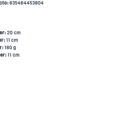
cto:
635464453804
er:
20 cm
er:
11 cm
r:
180 g
er:
11 cm