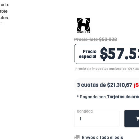
$63.932
Precio lista
$57.5
Precio
especial
Precio sin impuestos nacionales: $47.5
3 cuotas de
$21.310,67
¡S
* Pagando con
Tarjetas de cré
Cantidad
Envíos a todo el país