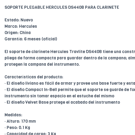
SOPORTE PLEGABLE HERCULES DS440B PARA CLARINETE
Estado: Nuevo
Marca: Hercules
Origen: China
Garantía: 6 meses (oficial)
El soporte de clarinete Hercules Travlite DS440B tiene una constr
pliega de forma compacta para guardar dentro de la campana; alm
protegen la campana del instrumento.
Características del producto:
· El diseño liviano es fácil de armar y provee una base fuerte y es
· El diseño Compact In-Bell permite que el soporte se guarde de f
instrumento sin tomar espacio en el estuche del mismo
· El diseño Velvet Base protege el acabado del instrumento
Medidas:
· Altura: 170 mm
· Peso: 0.1 Kg
· Capacidad de carga: 3 Kg