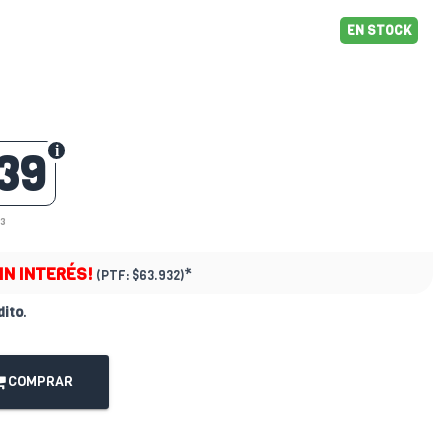
EN STOCK
39
53
IN INTERÉS!
*
(PTF:
$63.932)
dito
.
COMPRAR