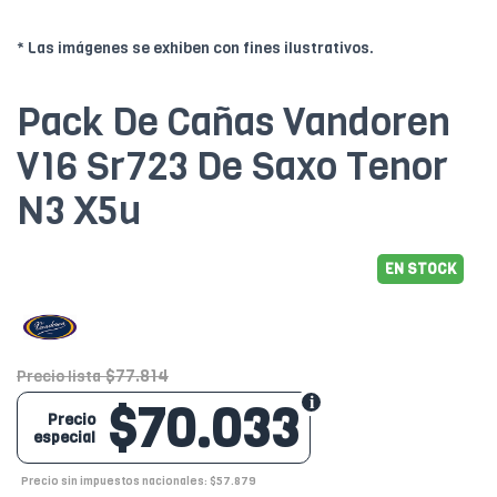
* Las imágenes se exhiben con fines ilustrativos.
Pack De Cañas Vandoren
V16 Sr723 De Saxo Tenor
N3 X5u
EN STOCK
$77.814
Precio lista
$70.033
Precio
especial
Precio sin impuestos nacionales: $57.879