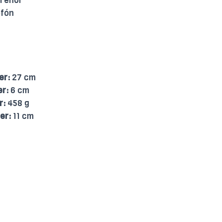
Tenor
fón
er:
27 cm
er:
6 cm
r:
458 g
er:
11 cm