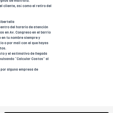
ignos de maltrato.
l cliente, así como el retiro del
ibertella
entro del horario de atención
dos en Av. Congreso en el barrio
o en tu nombre siempre y
io o por mail con el que hayas
tos.
to y el estimativo de llegada
pulsando “Calcular Costos” al
o por alguna empresa de