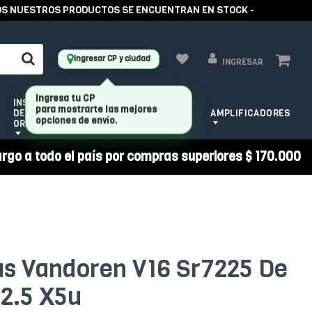
NUESTROS PRODUCTOS SE ENCUENTRAN EN STOCK -
-
Ingresar CP y ciudad
INGRESAR
INSTRUMENTOS
HERRAMIENTAS
DE CUERDA
AMPLIFICADORES
PARA LUTHIER
ORQUESTALES
argo a todo el país por compras superiores $ 170.000
s Vandoren V16 Sr7225 De
2.5 X5u