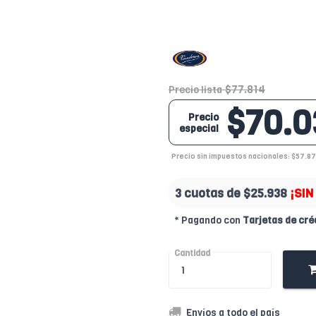
$77.814
Precio lista
$70.0
Precio
especial
Precio sin impuestos nacionales: $57.8
3 cuotas de
$25.938
¡SIN
* Pagando con
Tarjetas de cré
Cantidad
Envíos a todo el país