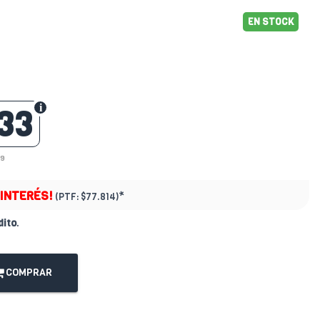
EN STOCK
33
79
 INTERÉS!
*
(PTF:
$77.814)
dito
.
COMPRAR