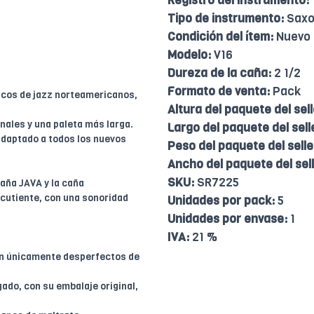
Registro del instrumento:
Tipo de instrumento:
Saxo
Condición del ítem:
Nuevo
Modelo:
V16
Dureza de la caña:
2 1/2
Formato de venta:
Pack
icos de jazz norteamericanos,
Altura del paquete del sell
nales y una paleta más larga.
Largo del paquete del sell
adaptado a todos los nuevos
Peso del paquete del selle
Ancho del paquete del sell
SKU:
SR7225
aña JAVA y la caña
rcutiente, con una sonoridad
Unidades por pack:
5
Unidades por envase:
1
IVA:
21 %
en únicamente desperfectos de
ado, con su embalaje original,