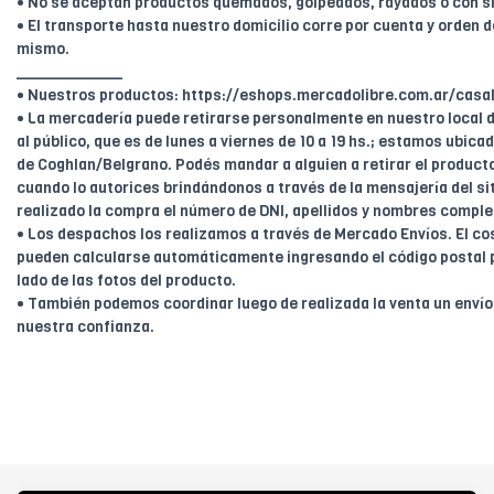
• No se aceptan productos quemados, golpeados, rayados o con s
• El transporte hasta nuestro domicilio corre por cuenta y orden de
mismo.
____________
• Nuestros productos: https://eshops.mercadolibre.com.ar/casal
• La mercadería puede retirarse personalmente en nuestro local d
al público, que es de lunes a viernes de 10 a 19 hs.; estamos ubica
de Coghlan/Belgrano. Podés mandar a alguien a retirar el product
cuando lo autorices brindándonos a través de la mensajería del sit
realizado la compra el número de DNI, apellidos y nombres comple
• Los despachos los realizamos a través de Mercado Envíos. El cos
pueden calcularse automáticamente ingresando el código postal 
lado de las fotos del producto.
• También podemos coordinar luego de realizada la venta un enví
nuestra confianza.