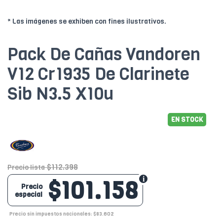
* Las imágenes se exhiben con fines ilustrativos.
Pack De Cañas Vandoren
V12 Cr1935 De Clarinete
Sib N3.5 X10u
EN STOCK
$112.398
Precio lista
$101.158
Precio
especial
Precio sin impuestos nacionales: $83.602