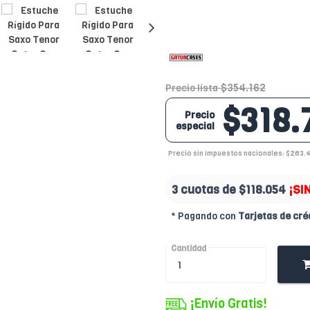
$354.162
Precio lista
$318.
Precio
especial
Precio sin impuestos nacionales: $263.
3 cuotas de
$118.054
¡SI
* Pagando con
Tarjetas de cré
Cantidad
¡Envío Gratis!