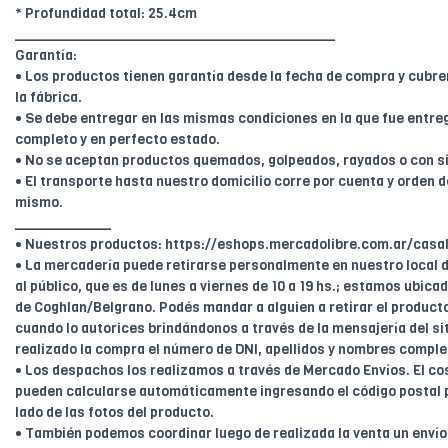
* Profundidad total: 25.4cm
________________________________________
Garantía:
• Los productos tienen garantía desde la fecha de compra y cubr
la fábrica.
• Se debe entregar en las mismas condiciones en la que fue entreg
completo y en perfecto estado.
• No se aceptan productos quemados, golpeados, rayados o con s
• El transporte hasta nuestro domicilio corre por cuenta y orden de
mismo.
____________
• Nuestros productos: https://eshops.mercadolibre.com.ar/casal
• La mercadería puede retirarse personalmente en nuestro local d
al público, que es de lunes a viernes de 10 a 19 hs.; estamos ubica
de Coghlan/Belgrano. Podés mandar a alguien a retirar el product
cuando lo autorices brindándonos a través de la mensajería del sit
realizado la compra el número de DNI, apellidos y nombres comple
• Los despachos los realizamos a través de Mercado Envíos. El cos
pueden calcularse automáticamente ingresando el código postal 
lado de las fotos del producto.
• También podemos coordinar luego de realizada la venta un enví