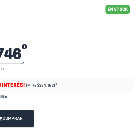
EN STOCK
746
426
N INTERÉS!
*
(PTF:
$354.162)
dito
.
COMPRAR