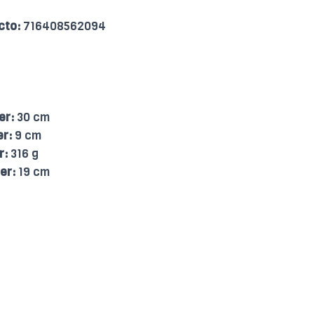
cto:
716408562094
er:
30 cm
er:
9 cm
r:
316 g
er:
19 cm