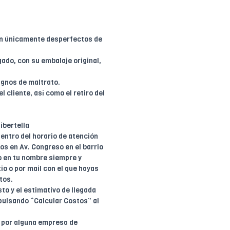
en únicamente desperfectos de
ado, con su embalaje original,
ignos de maltrato.
l cliente, así como el retiro del
ibertella
entro del horario de atención
dos en Av. Congreso en el barrio
o en tu nombre siempre y
io o por mail con el que hayas
tos.
to y el estimativo de llegada
pulsando “Calcular Costos” al
o por alguna empresa de