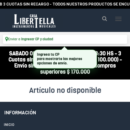
 3 CUOTAS SIN RECARGO - TODOS NUESTROS PRODUCTOS SE ENCUE
Enviar a
Ingresar CP y ciudad
SABADO 08/08 ABIERTO DE 10:00 A 13:30 HS - 3
Ingresa tu CP
Cuotas sin interés (compra mínima $ 100.000) -
para mostrarte las mejores
opciones de envío.
Envío sin cargo a todo el país por compras
superiores $ 170.000
Artículo no disponible
INFORMACIÓN
INICIO