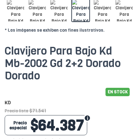
* Las imágenes se exhiben con fines ilustrativos.
Clavijero Para Bajo Kd
Mb-2002 Gd 2+2 Dorado
Dorado
EN STOCK
KD
$71.541
Precio lista
$64.387
Precio
especial