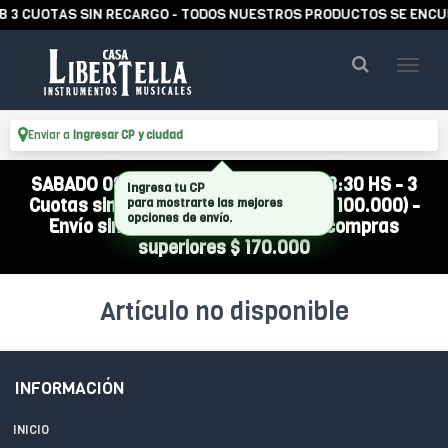
 3 CUOTAS SIN RECARGO - TODOS NUESTROS PRODUCTOS SE ENCUE
Enviar a
Ingresar CP y ciudad
SABADO 08/08 ABIERTO DE 10:00 A 13:30 HS - 3
Ingresa tu CP
Cuotas sin interés (compra mínima $ 100.000) -
para mostrarte las mejores
opciones de envío.
Envío sin cargo a todo el país por compras
superiores $ 170.000
Artículo no disponible
INFORMACIÓN
INICIO