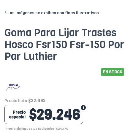
* Las imágenes se exhiben con fines ilustrativos.
Goma Para Lijar Trastes
Hosco Fsr150 Fsr-150 Por
Par Luthier
EN STOCK
$32.495
Precio lista
$29.246
Precio
especial
Precio sin impuestos nacionales: $24.170