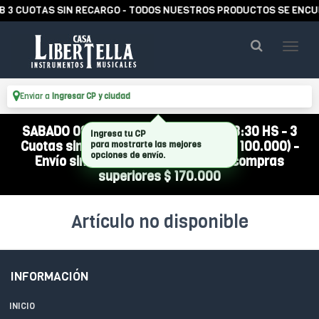
 3 CUOTAS SIN RECARGO - TODOS NUESTROS PRODUCTOS SE ENCUE
Enviar a
Ingresar CP y ciudad
SABADO 08/08 ABIERTO DE 10:00 A 13:30 HS - 3
Ingresa tu CP
Cuotas sin interés (compra mínima $ 100.000) -
para mostrarte las mejores
opciones de envío.
Envío sin cargo a todo el país por compras
superiores $ 170.000
Artículo no disponible
INFORMACIÓN
INICIO