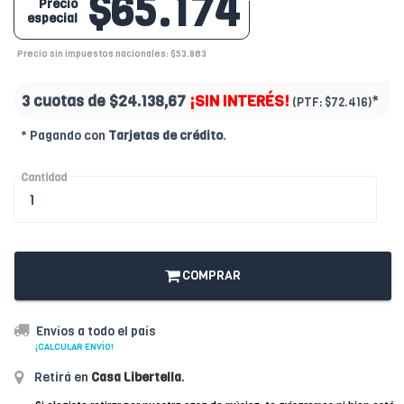
$65.174
Precio
especial
Precio sin impuestos nacionales: $53.863
3 cuotas de
$24.138,67
¡SIN INTERÉS!
*
(PTF:
$72.416)
* Pagando con
Tarjetas de crédito
.
Cantidad
COMPRAR
Envíos a todo el país
¡CALCULAR ENVÍO!
Retirá en
Casa Libertella
.