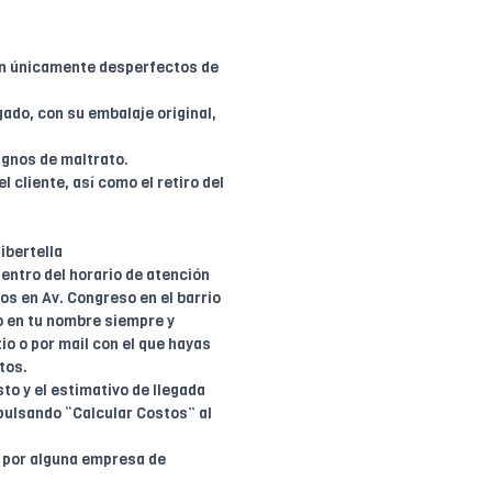
en únicamente desperfectos de
ado, con su embalaje original,
ignos de maltrato.
l cliente, así como el retiro del
ibertella
entro del horario de atención
dos en Av. Congreso en el barrio
o en tu nombre siempre y
io o por mail con el que hayas
tos.
to y el estimativo de llegada
pulsando “Calcular Costos” al
o por alguna empresa de