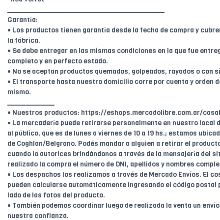
________________________________________
Garantía:
• Los productos tienen garantía desde la fecha de compra y cubr
la fábrica.
• Se debe entregar en las mismas condiciones en la que fue entreg
completo y en perfecto estado.
• No se aceptan productos quemados, golpeados, rayados o con s
• El transporte hasta nuestro domicilio corre por cuenta y orden de
mismo.
____________
• Nuestros productos: https://eshops.mercadolibre.com.ar/casal
• La mercadería puede retirarse personalmente en nuestro local d
al público, que es de lunes a viernes de 10 a 19 hs.; estamos ubica
de Coghlan/Belgrano. Podés mandar a alguien a retirar el product
cuando lo autorices brindándonos a través de la mensajería del sit
realizado la compra el número de DNI, apellidos y nombres comple
• Los despachos los realizamos a través de Mercado Envíos. El cos
pueden calcularse automáticamente ingresando el código postal 
lado de las fotos del producto.
• También podemos coordinar luego de realizada la venta un enví
nuestra confianza.