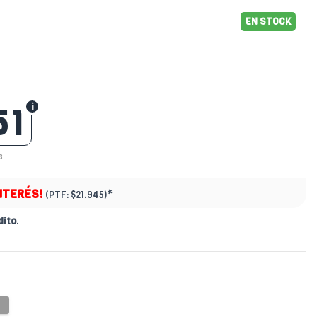
EN STOCK
51
3
INTERÉS!
*
(PTF:
$21.945)
dito
.