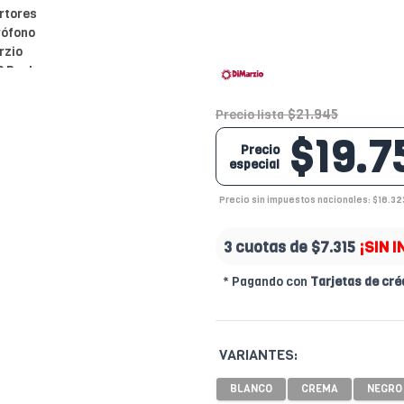
$21.945
Precio lista
$19.7
Precio
especial
Precio sin impuestos nacionales: $16.32
3 cuotas de
$7.315
¡SIN 
* Pagando con
Tarjetas de cré
VARIANTES: