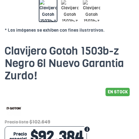
* Las imágenes se exhiben con fines ilustrativos.
Clavijero Gotoh 1503b-z
Negro 6l Nuevo Garantia
Zurdo!
EN STOCK
$102.649
Precio lista
$92.384
Precio