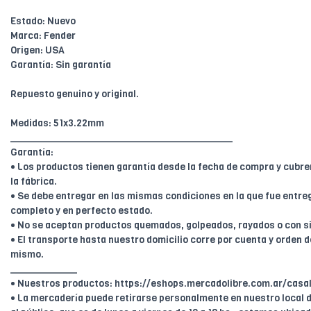
Estado: Nuevo
Marca: Fender
Origen: USA
Garantía: Sin garantía
Repuesto genuino y original.
Medidas: 51x3.22mm
________________________________________
Garantía:
• Los productos tienen garantía desde la fecha de compra y cubr
la fábrica.
• Se debe entregar en las mismas condiciones en la que fue entreg
completo y en perfecto estado.
• No se aceptan productos quemados, golpeados, rayados o con s
• El transporte hasta nuestro domicilio corre por cuenta y orden de
mismo.
____________
• Nuestros productos: https://eshops.mercadolibre.com.ar/casal
• La mercadería puede retirarse personalmente en nuestro local d