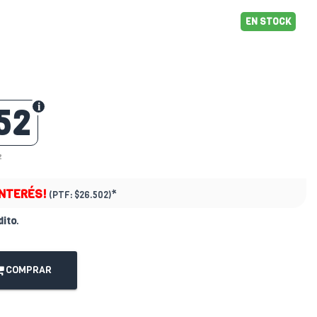
EN STOCK
52
2
INTERÉS!
*
(PTF:
$26.502)
dito
.
COMPRAR