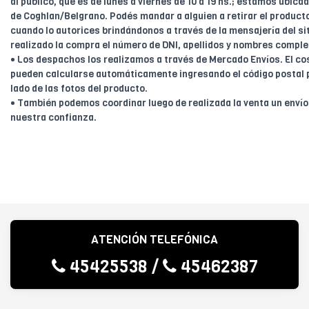
al público, que es de lunes a viernes de 10 a 19 hs.; estamos ubica
de Coghlan/Belgrano. Podés mandar a alguien a retirar el product
cuando lo autorices brindándonos a través de la mensajería del sit
realizado la compra el número de DNI, apellidos y nombres comple
• Los despachos los realizamos a través de Mercado Envíos. El cos
pueden calcularse automáticamente ingresando el código postal 
lado de las fotos del producto.
• También podemos coordinar luego de realizada la venta un enví
nuestra confianza.
ATENCIÓN TELEFÓNICA
45425538
/
45462387