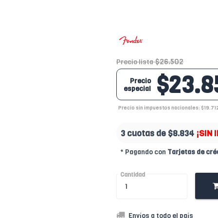
$26.502
Precio lista
$23.8
Precio
especial
Precio sin impuestos nacionales: $19.71
3 cuotas de
$8.834
¡SIN 
* Pagando con
Tarjetas de cré
Cantidad
Envíos a todo el país