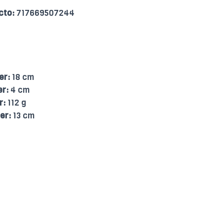
cto:
717669507244
er:
18 cm
er:
4 cm
r:
112 g
er:
13 cm