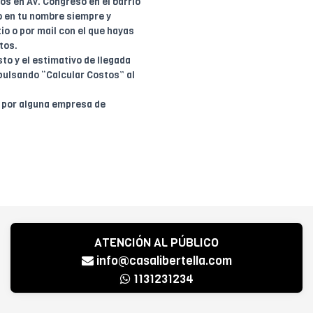
dos en Av. Congreso en el barrio
o en tu nombre siempre y
io o por mail con el que hayas
tos.
to y el estimativo de llegada
pulsando “Calcular Costos” al
o por alguna empresa de
ATENCIÓN AL PÚBLICO
info@casalibertella.com
1131231234