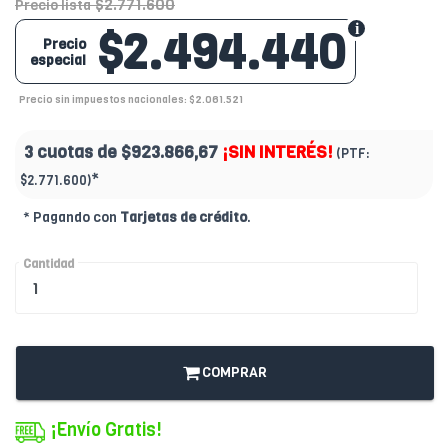
$2.771.600
Precio lista
$2.494.440
Precio
especial
Precio sin impuestos nacionales: $2.061.521
3 cuotas de
$923.866,67
¡SIN INTERÉS!
(PTF:
*
$2.771.600)
* Pagando con
Tarjetas de crédito
.
Cantidad
COMPRAR
¡Envío Gratis!