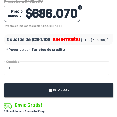
$762.300
Precio lista
$686.070
Precio
especial
Precio sin impuestos nacionales: $567.000
3 cuotas de
$254.100
¡SIN INTERÉS!
*
(PTF:
$762.300)
* Pagando con
Tarjetas de crédito
.
Cantidad
COMPRAR
¡Envío Gratis!
* No válido para Tierra del Fuego