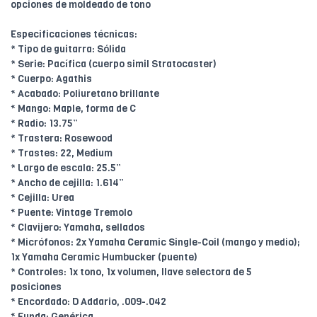
opciones de moldeado de tono
Especificaciones técnicas:
* Tipo de guitarra: Sólida
* Serie: Pacífica (cuerpo simil Stratocaster)
* Cuerpo: Agathis
* Acabado: Poliuretano brillante
* Mango: Maple, forma de C
* Radio: 13.75”
* Trastera: Rosewood
* Trastes: 22, Medium
* Largo de escala: 25.5”
* Ancho de cejilla: 1.614”
* Cejilla: Urea
* Puente: Vintage Tremolo
* Clavijero: Yamaha, sellados
* Micrófonos: 2x Yamaha Ceramic Single-Coil (mango y medio);
1x Yamaha Ceramic Humbucker (puente)
* Controles: 1x tono, 1x volumen, llave selectora de 5
posiciones
* Encordado: D Addario, .009-.042
* Funda: Genérica