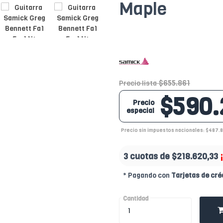
Maple
$655.861
Precio lista
$590.
Precio
especial
Precio sin impuestos nacionales: $487.8
3 cuotas de
$218.620,33
* Pagando con
Tarjetas de cré
Cantidad