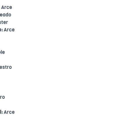
Arce
eado
ster
o:
Arce
le
estro
ro
l:
Arce
2