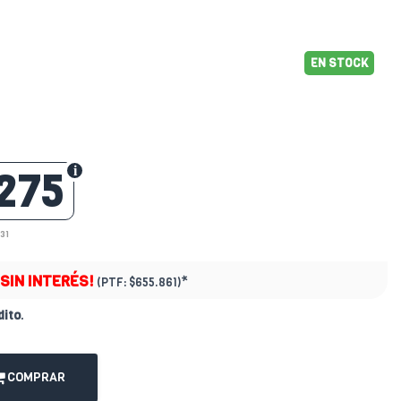
EN STOCK
275
31
¡SIN INTERÉS!
*
(PTF:
$655.861)
dito
.
COMPRAR