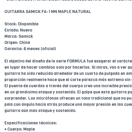
GUITARRA SAMICK FA-1 MN MAPLE NATURAL
Stock: Disponible
Estado: Nuevo
Marca: Samick
Origen: China
Garantía: 6 meses (oficial)
El objetivo del diseño de la serie FORMULA fue exagerar el carácter
en lugar de hacer cambios solo por hacerlos. Si miras, vas a ver qu
guitarra ha sido reducido alrededor de un cuarto de pulgada en am
proporción realmente hace que el corte parezca más extremo sin qu
El puente de cuerdas a través del cuerpo crea una increíble presión
en un grandísimo ataque y sostenido. El golpe que esta guitarra p
sorprender. Los micrófonos ofrecen un tono tradicional que no p
pala con ángulo hacia atrás produce una mayor presión en las cuerda
guitarra aún más ataque y sostenido.
Especificaciones técnicas:
• Cuerpo: Maple