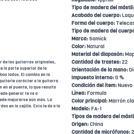
Tipo de madera del mástil:
Acabado del cuerpo:
Laqu
Forma del cuerpo:
Teleca
Tipo de madera del cuerp
Marca:
Samick
Color:
Natural
Material del diapasón:
Map
Cantidad de trastes:
22
 de las guitarras originales,
e la parte superior de la
Orientación de la mano:
Di
bos lados. El cambio en la
Impuesto interno:
0 %
itarle carácter a la guitarra.
Condición del ítem:
Nuevo
 en el puente, lo que resulta
Línea:
Formula
uede generar te va a
uede mejorarse aún más. La
Color principal:
Marrón cla
s en la cejilla. Esto le da a la
Modelo:
FA-1
Tipos de madera del másti
Origen:
China
Cantidad de micrófonos: