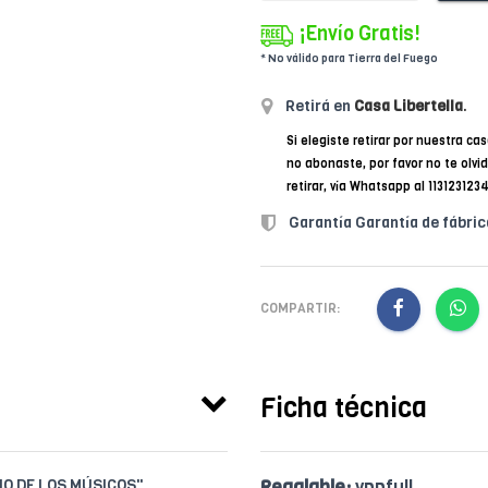
¡Envío Gratis!
* No válido para Tierra del Fuego
Retirá en
Casa Libertella
.
Si elegiste retirar por nuestra cas
no abonaste, por favor no te olvi
retirar, vía Whatsapp al 11312312
Garantía Garantía de fábric
COMPARTIR:
Ficha técnica
IO DE LOS MÚSICOS"
Regalable:
vppfull