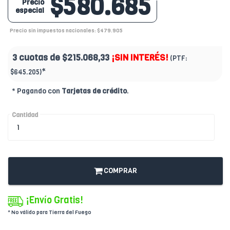
$580.685
Precio
especial
Precio sin impuestos nacionales: $479.905
3 cuotas de
$215.068,33
¡SIN INTERÉS!
(PTF:
*
$645.205)
* Pagando con
Tarjetas de crédito
.
Cantidad
COMPRAR
¡Envío Gratis!
* No válido para Tierra del Fuego