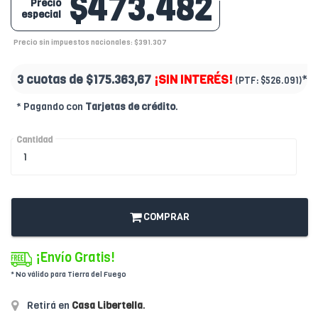
$473.482
Precio
especial
Precio sin impuestos nacionales: $391.307
3 cuotas de
$175.363,67
¡SIN INTERÉS!
*
(PTF:
$526.091)
* Pagando con
Tarjetas de crédito
.
Cantidad
COMPRAR
¡Envío Gratis!
* No válido para Tierra del Fuego
Retirá en
Casa Libertella
.