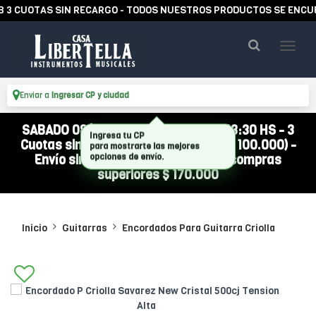
 CUOTAS SIN RECARGO - TODOS NUESTROS PRODUCTOS SE ENCUENT
Enviar a
Ingresar CP y ciudad
SABADO 08/08 ABIERTO DE 10:00 A 13:30 HS - 3
Cuotas sin interés (compra mínima $ 100.000) -
Envío sin cargo a todo el país por compras
superiores $ 170.000
Inicio
Guitarras
Encordados Para Guitarra Criolla