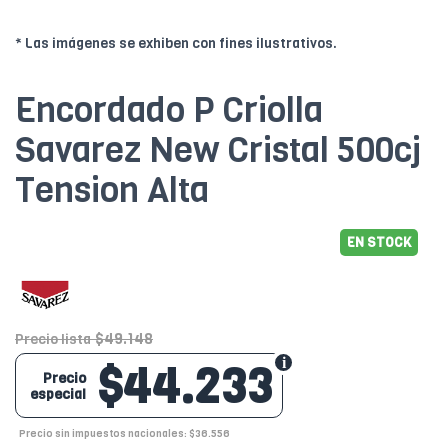
* Las imágenes se exhiben con fines ilustrativos.
Encordado P Criolla
Savarez New Cristal 500cj
Tension Alta
EN STOCK
$49.148
Precio lista
$44.233
Precio
especial
Precio sin impuestos nacionales: $36.556