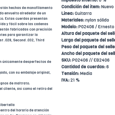
Impuesto interno:
0 %
Condición del ítem:
Nuevo
 están hechas de monofilamento
Línea:
Guitarra
do envuelto alrededor de un
ico. Estas cuerdas presentan
Materiales:
nylon sólido
ida y fácil sobre las cadenas
Modelo:
P02406 / Ernesto 
 están fabricadas con precisión
Altura del paquete del sell
tes para garantizar la
Largo del paquete del sell
rst .028, Second .032, Third
Peso del paquete del selle
Ancho del paquete del sell
SKU:
P02406 // EB2406
en únicamente desperfectos de
Cantidad de cuerdas:
6
ado, con su embalaje original,
Tensión:
Media
IVA:
21 %
ignos de maltrato.
l cliente, así como el retiro del
ibertella
entro del horario de atención