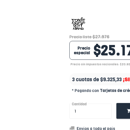
$27.976
Precio lista
$25.1
Precio
especial
Precio sin impuestos nacionales: $20.8
3 cuotas de
$9.325,33
¡S
* Pagando con
Tarjetas de cré
Cantidad
Envíos a todo el país