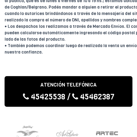
al público, que es de lunes a viernes de 10 a 19 hs.; estamos ubica
de Coghlan/Belgrano. Podés mandar a alguien a retirar el product
cuando lo autorices brindándonos a través de la mensajería del sit
realizado la compra el número de DNI, apellidos y nombres comple
• Los despachos los realizamos a través de Mercado Envíos. El cos
pueden calcularse automáticamente ingresando el código postal 
lado de las fotos del producto.
• También podemos coordinar luego de realizada la venta un enví
nuestra confianza.
ATENCIÓN TELEFÓNICA
45425538
/
45462387