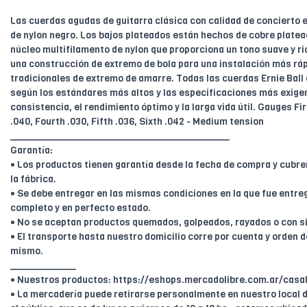
Las cuerdas agudas de guitarra clásica con calidad de concierto
de nylon negro. Los bajos plateados están hechos de cobre platea
núcleo multifilamento de nylon que proporciona un tono suave y r
una construcción de extremo de bola para una instalación más ráp
tradicionales de extremo de amarre. Todas las cuerdas Ernie Ball
según los estándares más altos y las especificaciones más exigen
consistencia, el rendimiento óptimo y la larga vida útil. Gauges Fi
.040, Fourth .030, Fifth .036, Sixth .042 - Medium tension
________________________________________
Garantía:
• Los productos tienen garantía desde la fecha de compra y cubr
la fábrica.
• Se debe entregar en las mismas condiciones en la que fue entreg
completo y en perfecto estado.
• No se aceptan productos quemados, golpeados, rayados o con s
• El transporte hasta nuestro domicilio corre por cuenta y orden de
mismo.
____________
• Nuestros productos: https://eshops.mercadolibre.com.ar/casal
• La mercadería puede retirarse personalmente en nuestro local d