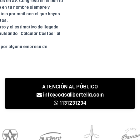
dos en Av. Congreso en el barrio
o en tu nombre siempre y
io o por mail con el que hayas
tos.
to y el estimativo de llegada
pulsando “Calcular Costos” al
o por alguna empresa de
ATENCIÓN AL PÚBLICO
info@casalibertella.com
1131231234