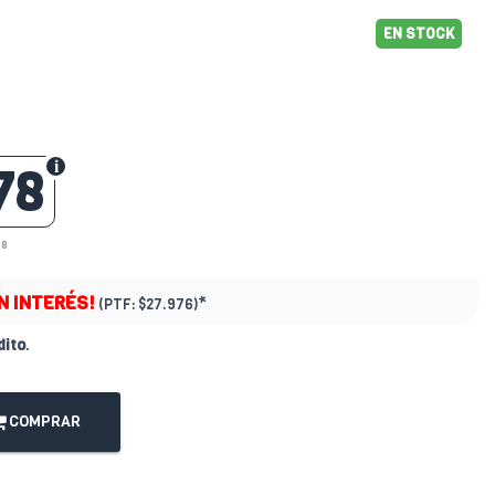
EN STOCK
78
08
IN INTERÉS!
*
(PTF:
$27.976)
dito
.
COMPRAR