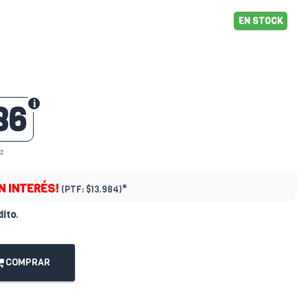
EN STOCK
86
02
IN INTERÉS!
*
(PTF:
$13.984)
dito
.
COMPRAR