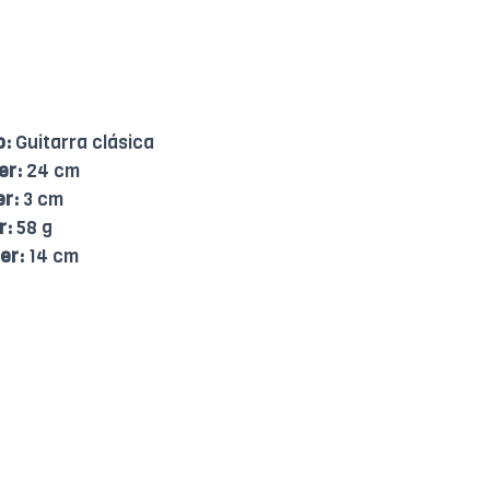
o:
Guitarra clásica
er:
24 cm
er:
3 cm
r:
58 g
er:
14 cm