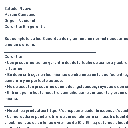
Estado: Nuevo
Marca: Campana
Origen: Nacional
Garantía: Sin garantía
Set completo de las 6 cuerdas de nylon tensión normal necesarias
clásica o criolla.
________________________________________
Garantía:
• Los productos tienen garantía desde la fecha de compra y cubr
la fábrica.
• Se debe entregar en las mismas condiciones en la que fue entreg
completo y en perfecto estado.
• No se aceptan productos quemados, golpeados, rayados o con s
• El transporte hasta nuestro domicilio corre por cuenta y orden de
mismo.
____________
• Nuestros productos: https://eshops.mercadolibre.com.ar/casal
• La mercadería puede retirarse personalmente en nuestro local d
al público, que es de lunes a viernes de 10 a 19 hs.; estamos ubica