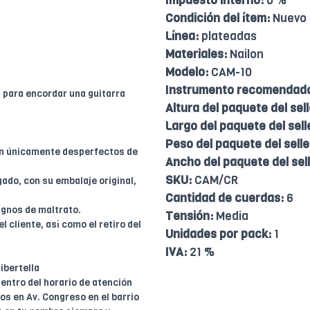
Impuesto interno:
0 %
Condición del ítem:
Nuevo
Línea:
plateadas
Materiales:
Nailon
Modelo:
CAM-10
Instrumento recomendad
 para encordar una guitarra
Altura del paquete del sell
Largo del paquete del sell
Peso del paquete del selle
en únicamente desperfectos de
Ancho del paquete del sell
SKU:
CAM/CR
ado, con su embalaje original,
Cantidad de cuerdas:
6
ignos de maltrato.
Tensión:
Media
l cliente, así como el retiro del
Unidades por pack:
1
IVA:
21 %
ibertella
entro del horario de atención
dos en Av. Congreso en el barrio