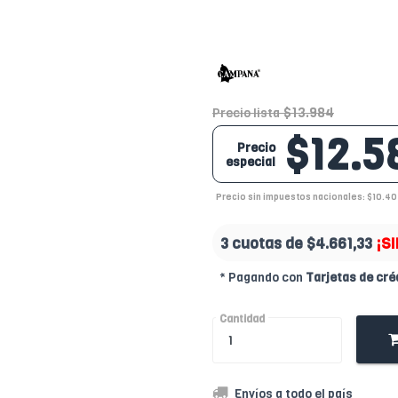
$13.984
Precio lista
$12.5
Precio
especial
Precio sin impuestos nacionales: $10.4
3 cuotas de
$4.661,33
¡S
* Pagando con
Tarjetas de cré
Cantidad
Envíos a todo el país