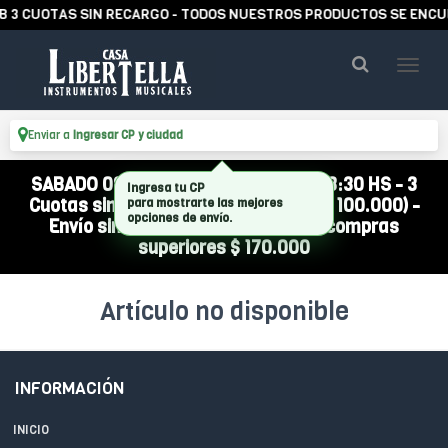
 3 CUOTAS SIN RECARGO - TODOS NUESTROS PRODUCTOS SE ENCUE
Enviar a
Ingresar CP y ciudad
SABADO 08/08 ABIERTO DE 10:00 A 13:30 HS - 3
Ingresa tu CP
Cuotas sin interés (compra mínima $ 100.000) -
para mostrarte las mejores
opciones de envío.
Envío sin cargo a todo el país por compras
superiores $ 170.000
Artículo no disponible
INFORMACIÓN
INICIO