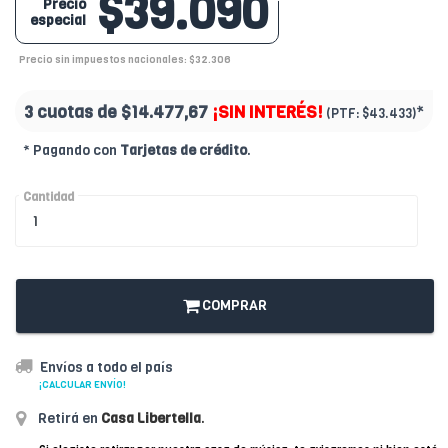
$39.090
Precio
especial
Precio sin impuestos nacionales: $32.306
3 cuotas de
$14.477,67
¡SIN INTERÉS!
*
(PTF:
$43.433)
* Pagando con
Tarjetas de crédito
.
Cantidad
COMPRAR
Envíos a todo el país
¡CALCULAR ENVÍO!
Retirá en
Casa Libertella
.