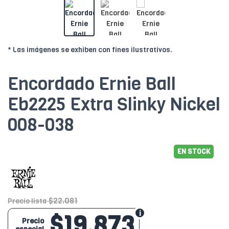
* Las imágenes se exhiben con fines ilustrativos.
Encordado Ernie Ball
Eb2225 Extra Slinky Nickel
008-038
EN STOCK
$22.081
Precio lista
$19.873
Precio