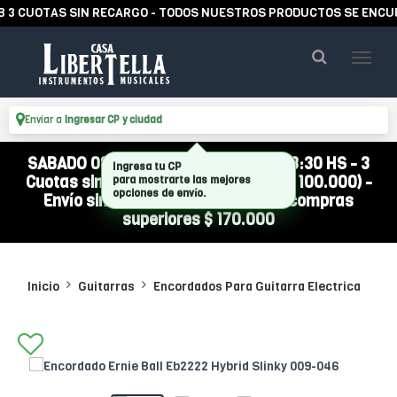
CUOTAS SIN RECARGO - TODOS NUESTROS PRODUCTOS SE ENCUENTR
Enviar a
Ingresar CP y ciudad
SABADO 08/08 ABIERTO DE 10:00 A 13:30 HS - 3
Cuotas sin interés (compra mínima $ 100.000) -
Envío sin cargo a todo el país por compras
superiores $ 170.000
Inicio
Guitarras
Encordados Para Guitarra Electrica