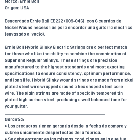
Marca: Ernie Ball
Origen: USA
Eencordado Ernie Ball EB222 (009-046), con 6 cuerdas de
Nickel Wound necesarias para encordar una guitarra eléctrica
(envasado al vacío).
Ernie Ball Hybrid Slinky Electric Strings are a perfect match
for those who like the ability to combine the combination of
Super and Regular Slinkys. These strings are precision
manufactured to the highest standards and most exacting
specifications to ensure consistency, optimum performance,
and long life. Hybrid Slinky wound strings are made from nickel
plated steel wire wrapped around a hex shaped steel core
wire. The plain strings are made of specially tempered tin
plated high carbon steel; producing a well balanced tone for
your guitar.
________________________________________
Garantía:
• Los productos tienen garantía desde la fecha de compra y
cubren únicamente desperfectos de la fábrica.
• Se debe entregar en las mismas condiciones en la que fue