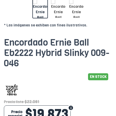
* Las imágenes se exhiben con fines ilustrativos.
Encordado Ernie Ball
Eb2222 Hybrid Slinky 009-
046
EN STOCK
$22.081
Precio lista
$19.873
Precio