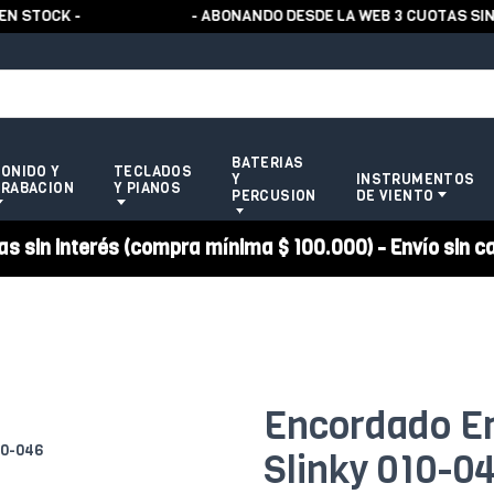
TOCK -
- ABONANDO DESDE LA WEB 3 CUOTAS SIN R
BATERIAS
ONIDO Y
TECLADOS
Y
INSTRUMENTOS
RABACION
Y PIANOS
PERCUSION
DE VIENTO
 sin interés (compra mínima $ 100.000) - Envío sin c
Encordado Er
Slinky 010-0