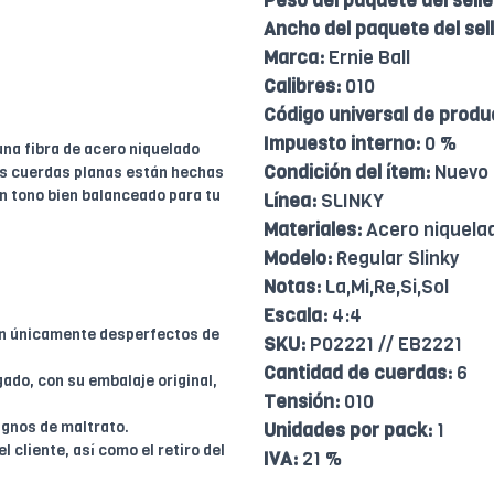
Peso del paquete del selle
Ancho del paquete del sell
Marca:
Ernie Ball
Calibres:
010
Código universal de produ
Impuesto interno:
0 %
una fibra de acero niquelado
Condición del ítem:
Nuevo
as cuerdas planas están hechas
n tono bien balanceado para tu
Línea:
SLINKY
Materiales:
Acero niquela
Modelo:
Regular Slinky
Notas:
La,Mi,Re,Si,Sol
Escala:
4:4
en únicamente desperfectos de
SKU:
P02221 // EB2221
Cantidad de cuerdas:
6
ado, con su embalaje original,
Tensión:
010
ignos de maltrato.
Unidades por pack:
1
l cliente, así como el retiro del
IVA:
21 %