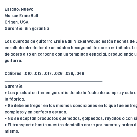
Estado: Nuevo
Marca: Ernie Ball
Origen: USA
Garantía: Sin garantía
Las cuerdas de guitarra Ernie Ball Nickel Wound están hechas de 
enrollado alrededor de un núcleo hexagonal de acero estañado. L
de acero alto en carbono con un templado espacial, produciendo u
guitarra.
Calibres: .010, .013, .017, .026, .036, .046
________________________________________
Garantía:
• Los productos tienen garantía desde la fecha de compra y cubr
la fábrica.
• Se debe entregar en las mismas condiciones en la que fue entreg
completo y en perfecto estado.
• No se aceptan productos quemados, golpeados, rayados o con s
• El transporte hasta nuestro domicilio corre por cuenta y orden de
mismo.