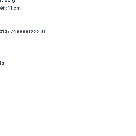
r:
20 g
er:
11 cm
cto:
749699122210
do