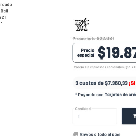
$22.081
Precio lista
$19.8
Precio
especial
Precio sin impuestos nacionales: $16.4
3 cuotas de
$7.360,33
¡S
* Pagando con
Tarjetas de cré
Cantidad
Envíos a todo el país