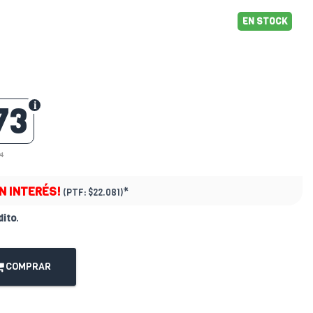
EN STOCK
73
24
IN INTERÉS!
*
(PTF:
$22.081)
dito
.
COMPRAR