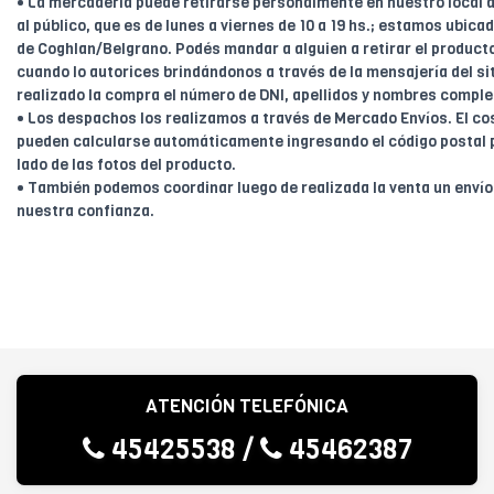
• La mercadería puede retirarse personalmente en nuestro local d
al público, que es de lunes a viernes de 10 a 19 hs.; estamos ubica
de Coghlan/Belgrano. Podés mandar a alguien a retirar el product
cuando lo autorices brindándonos a través de la mensajería del sit
realizado la compra el número de DNI, apellidos y nombres comple
• Los despachos los realizamos a través de Mercado Envíos. El cos
pueden calcularse automáticamente ingresando el código postal 
lado de las fotos del producto.
• También podemos coordinar luego de realizada la venta un enví
nuestra confianza.
ATENCIÓN TELEFÓNICA
45425538
/
45462387