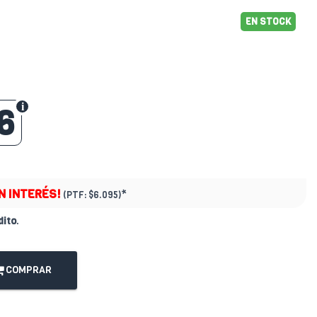
EN STOCK
6
IN INTERÉS!
*
(PTF:
$6.095)
dito
.
COMPRAR